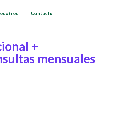
osotros
Contacto
cional +
nsultas mensuales